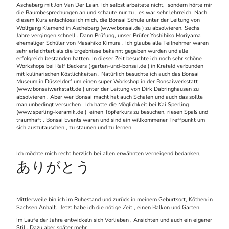
Ascheberg mit Jon Van Der Laan. Ich selbst arbeitete nicht, sondern hörte mir
die Baumbesprechungen an und schaute nur zu , es war sehr lehrreich. Nach
diesem Kurs entschloss ich mich, die Bonsai Schule unter der Leitung von
Wolfgang Klemend in Ascheberg (www.bonsai.de ) zu absolvieren. Sechs
Jahre vergingen schnell . Dann Prüfung, unser Prüfer Yoshihiko Moriyama
ehemaliger Schüler von Masahiko Kimura . Ich glaube alle Teilnehmer waren
sehr erleichtert als die Ergebnisse bekannt gegeben wurden und alle
erfolgreich bestanden hatten. In dieser Zeit besuchte ich noch sehr schöne
Workshops bei Ralf Beckers ( garten-und-bonsai.de ) in Krefeld verbunden
mit kulinarischen Köstlichkeiten . Natürlich besuchte ich auch das Bonsai
Museum in Düsseldorf um einen super Workshop in der Bonsaiwerkstatt
(www.bonsaiwerkstatt.de ) unter der Leitung von Dirk Dabringhausen zu
absolvieren . Aber wer Bonsai macht hat auch Schalen und auch das sollte
man unbedingt versuchen . Ich hatte die Möglichkeit bei Kai Sperling
(www.sperling-keramik.de ) einen Töpferkurs zu besuchen, riesen Spaß und
traumhaft . Bonsai Events waren und sind ein willkommener Treffpunkt um
sich auszutauschen , zu staunen und zu lernen.
Ich möchte mich recht herzlich bei allen erwähnten verneigend bedanken,
ありがとう
Mittlerweile bin ich im Ruhestand und zurück in meinem Geburtsort, Köthen in
Sachsen Anhalt. Jetzt habe ich die nötige Zeit , einen Balkon und Garten.
Im Laufe der Jahre entwickeln sich Vorlieben , Ansichten und auch ein eigener
Stil . Dazu aber später mehr .