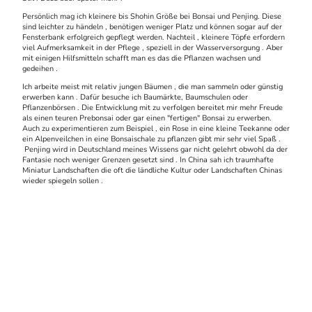
Persönlich mag ich kleinere bis Shohin Größe bei Bonsai und Penjing. Diese
sind leichter zu händeln , benötigen weniger Platz und können sogar auf der
Fensterbank erfolgreich gepflegt werden. Nachteil , kleinere Töpfe erfordern
viel Aufmerksamkeit in der Pflege , speziell in der Wasserversorgung . Aber
mit einigen Hilfsmitteln schafft man es das die Pflanzen wachsen und
gedeihen .
Ich arbeite meist mit relativ jungen Bäumen , die man sammeln oder günstig
erwerben kann . Dafür besuche ich Baumärkte, Baumschulen oder
Pflanzenbörsen . Die Entwicklung mit zu verfolgen bereitet mir mehr Freude
als einen teuren Prebonsai oder gar einen "fertigen" Bonsai zu erwerben.
Auch zu experimentieren zum Beispiel , ein Rose in eine kleine Teekanne oder
ein Alpenveilchen in eine Bonsaischale zu pflanzen gibt mir sehr viel Spaß .
Penjing wird in Deutschland meines Wissens gar nicht gelehrt obwohl da der
Fantasie noch weniger Grenzen gesetzt sind . In China sah ich traumhafte
Miniatur Landschaften die oft die ländliche Kultur oder Landschaften Chinas
wieder spiegeln sollen .